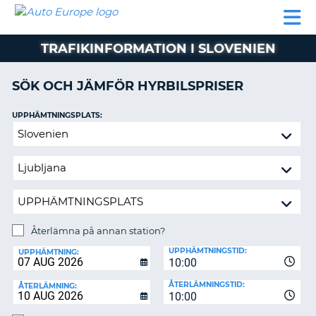
AUTO
HYRBIL
HYRA
HYRBIL
PARTNER
HJÄLP
EUROPE
HUSBIL
HYRA
TRAFIKINFORMATION I SLOVENIEN
HUSBIL
ON
PARTNER
SÖK OCH JÄMFÖR HYRBILSPRISER
HJÄLP
UPPHÄMTNINGSPLATS:
MIN
Återlämna
MEDLEMSINFORMATION
på
ADMINISTRERA
annan
BOKNING
station?
SVERIGE
Återlämna på annan station?
ÅTERLÄMNINGSPLATS:
UPPHÄMTNINGSTID:
UPPHÄMTNING:
10:00
ÅTERLÄMNINGSTID:
ÅTERLÄMNING:
10:00