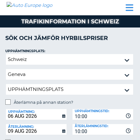
AUTO
HYRBIL
HYRA
HYRBIL
PARTNER
HJÄLP
EUROPE
HUSBIL
HYRA
TRAFIKINFORMATION I SCHWEIZ
HUSBIL
ON
PARTNER
SÖK OCH JÄMFÖR HYRBILSPRISER
HJÄLP
UPPHÄMTNINGSPLATS:
MIN
Återlämna
MEDLEMSINFORMATION
på
ADMINISTRERA
annan
BOKNING
station?
SVERIGE
Återlämna på annan station?
ÅTERLÄMNINGSPLATS:
UPPHÄMTNINGSTID:
UPPHÄMTNING:
10:00
ÅTERLÄMNINGSTID:
ÅTERLÄMNING:
10:00