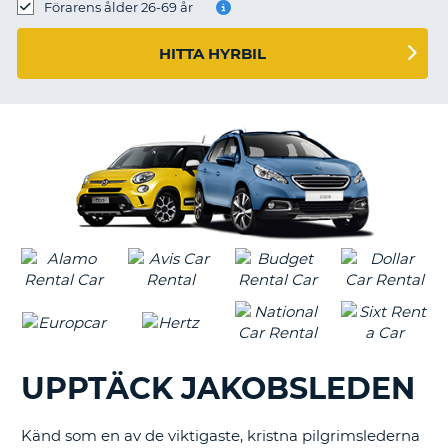
Förarens ålder 26-69 år
HITTA HYRBIL
UPPTÄCK JAKOBSLEDEN
Känd som en av de viktigaste, kristna pilgrimslederna
T