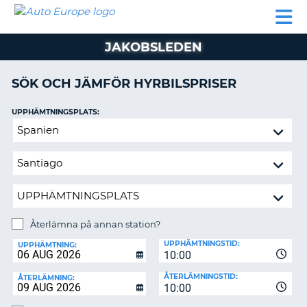
AUTO
HYRBIL
HYRA
HYRBIL
PARTNER
HJÄLP
EUROPE
HUSBIL
HYRA
JAKOBSLEDEN
HUSBIL
ON
PARTNER
SÖK OCH JÄMFÖR HYRBILSPRISER
HJÄLP
UPPHÄMTNINGSPLATS:
MIN
Återlämna
MEDLEMSINFORMATION
på
ADMINISTRERA
annan
BOKNING
station?
SVERIGE
Återlämna på annan station?
ÅTERLÄMNINGSPLATS:
UPPHÄMTNINGSTID:
UPPHÄMTNING:
10:00
ÅTERLÄMNINGSTID:
ÅTERLÄMNING:
10:00