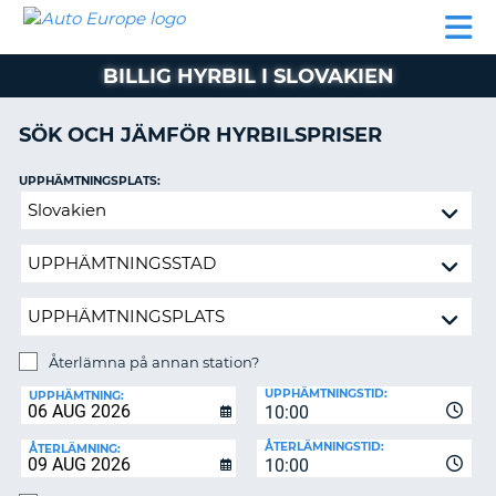
AUTO
HYRBIL
HYRA
HYRBIL
PARTNER
HJÄLP
EUROPE
HUSBIL
HYRA
BILLIG HYRBIL I SLOVAKIEN
HUSBIL
ON
PARTNER
SÖK OCH JÄMFÖR HYRBILSPRISER
HJÄLP
UPPHÄMTNINGSPLATS:
MIN
Återlämna
MEDLEMSINFORMATION
på
ADMINISTRERA
annan
BOKNING
station?
SVERIGE
Återlämna på annan station?
ÅTERLÄMNINGSPLATS:
UPPHÄMTNINGSTID:
UPPHÄMTNING:
10:00
ÅTERLÄMNINGSTID:
ÅTERLÄMNING:
10:00