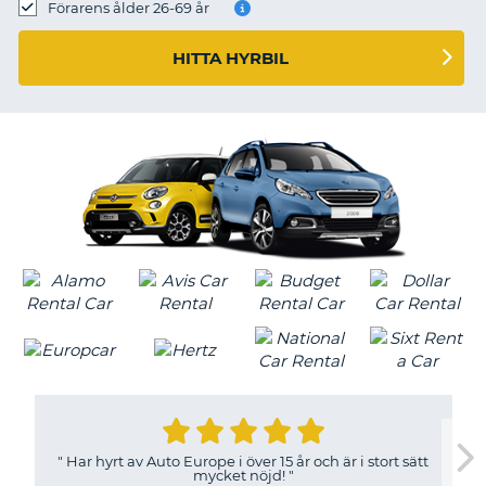
Förarens ålder 26-69 år
HITTA HYRBIL
"
Har hyrt av Auto Europe i över 15 år och är i stort sätt
mycket nöjd!
"
T