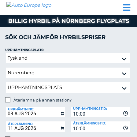
AUTO
HYRBIL
HYRA
HYRBIL
PARTNER
HJÄLP
EUROPE
HUSBIL
HYRA
BILLIG HYRBIL PÅ NÜRNBERG FLYGPLATS
HUSBIL
ON
PARTNER
SÖK OCH JÄMFÖR HYRBILSPRISER
HJÄLP
UPPHÄMTNINGSPLATS:
MIN
Återlämna
MEDLEMSINFORMATION
på
ADMINISTRERA
annan
BOKNING
station?
SVERIGE
Återlämna på annan station?
ÅTERLÄMNINGSPLATS:
UPPHÄMTNINGSTID:
UPPHÄMTNING:
10:00
ÅTERLÄMNINGSTID:
ÅTERLÄMNING:
10:00