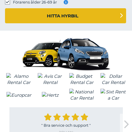
Förarens ålder 26-69 år
HITTA HYRBIL
"
Bra service och support
"
T