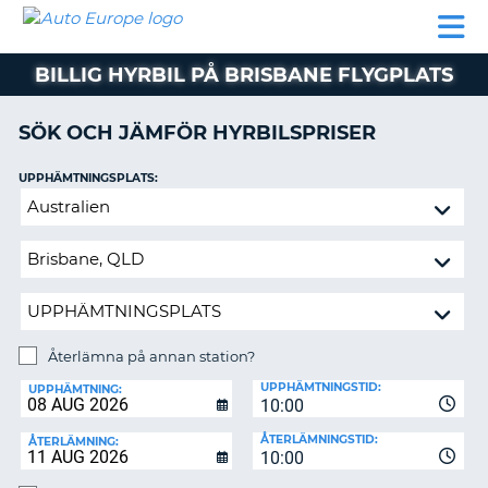
AUTO
HYRBIL
HYRA
HYRBIL
PARTNER
HJÄLP
EUROPE
HUSBIL
HYRA
BILLIG HYRBIL PÅ BRISBANE FLYGPLATS
HUSBIL
ON
PARTNER
SÖK OCH JÄMFÖR HYRBILSPRISER
HJÄLP
UPPHÄMTNINGSPLATS:
MIN
Återlämna
MEDLEMSINFORMATION
på
ADMINISTRERA
annan
BOKNING
station?
SVERIGE
Återlämna på annan station?
ÅTERLÄMNINGSPLATS:
UPPHÄMTNINGSTID:
UPPHÄMTNING:
10:00
ÅTERLÄMNINGSTID:
ÅTERLÄMNING:
10:00