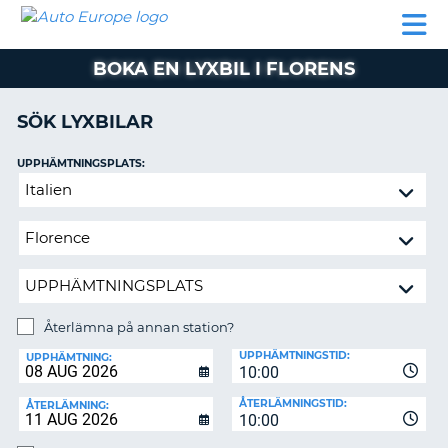
AUTO
HYRBIL
HYRA
HYRBIL
PARTNER
HJÄLP
EUROPE
HUSBIL
HYRA
BOKA EN LYXBIL I FLORENS
HUSBIL
ON
PARTNER
SÖK LYXBILAR
HJÄLP
UPPHÄMTNINGSPLATS:
MIN
Återlämna
MEDLEMSINFORMATION
på
ADMINISTRERA
annan
BOKNING
station?
SVERIGE
Återlämna på annan station?
ÅTERLÄMNINGSPLATS:
UPPHÄMTNINGSTID:
UPPHÄMTNING:
10:00
ÅTERLÄMNINGSTID:
ÅTERLÄMNING:
10:00