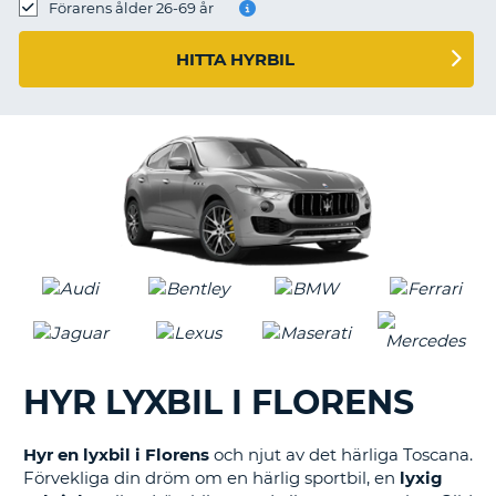
Förarens ålder 26-69 år
HITTA HYRBIL
HYR LYXBIL I FLORENS
Hyr en lyxbil i Florens
och njut av det härliga Toscana.
Förvekliga din dröm om en härlig sportbil, en
lyxig
T