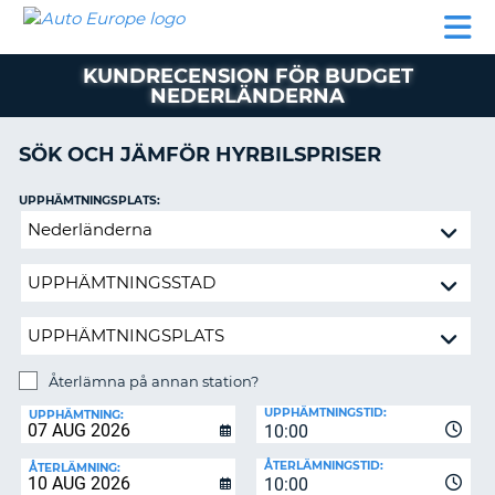
AUTO
HYRBIL
HYRA
HYRBIL
PARTNER
HJÄLP
EUROPE
HUSBIL
HYRA
KUNDRECENSION FÖR BUDGET
HUSBIL
NEDERLÄNDERNA
ON
PARTNER
SÖK OCH JÄMFÖR HYRBILSPRISER
HJÄLP
MIN
UPPHÄMTNINGSPLATS:
MEDLEMSINFORMATION
Återlämna
ADMINISTRERA
på
BOKNING
annan
station?
SVERIGE
Återlämna på annan station?
ÅTERLÄMNINGSPLATS:
UPPHÄMTNINGSTID:
UPPHÄMTNING:
10:00
ÅTERLÄMNINGSTID:
ÅTERLÄMNING:
10:00