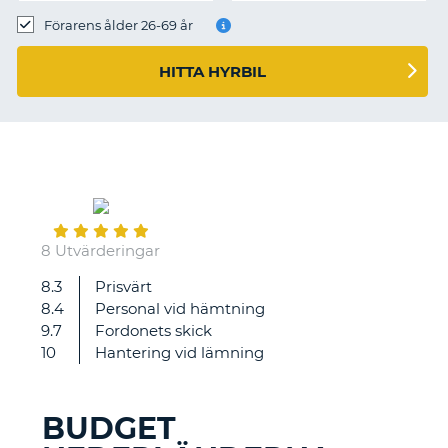
Förarens ålder 26-69 år
HITTA HYRBIL
October
02
8 Utvärderingar
8.3
Prisvärt
Till
8.4
Personal vid hämtning
skillnad
9.7
Fordonets skick
från
10
Hantering vid lämning
en
annan
biluthyrningsfirma
BUDGET
så
T