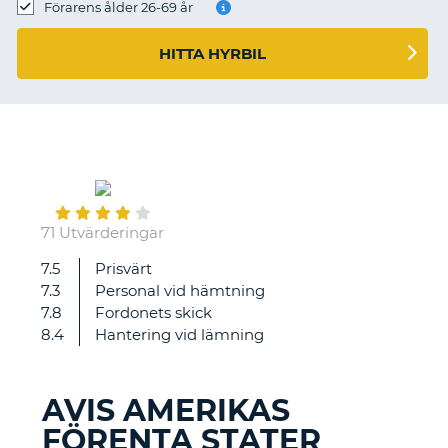
Förarens ålder 26-69 år
HITTA HYRBIL
April
29
71 Utvärderingar
7.5
Prisvärt
Supersnabb
7.3
Personal vid hämtning
service
7.8
Fordonets skick
vid
8.4
Hantering vid lämning
utlämning
av
bilen
AVIS AMERIKAS
av
FÖRENTA STATER
en
T