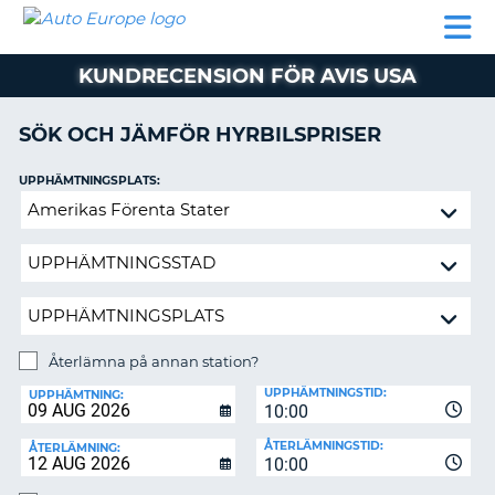
AUTO
HYRBIL
HYRA
HYRBIL
PARTNER
HJÄLP
EUROPE
HUSBIL
HYRA
KUNDRECENSION FÖR AVIS USA
HUSBIL
ON
PARTNER
SÖK OCH JÄMFÖR HYRBILSPRISER
HJÄLP
UPPHÄMTNINGSPLATS:
MIN
Återlämna
MEDLEMSINFORMATION
på
ADMINISTRERA
annan
BOKNING
station?
SVERIGE
Återlämna på annan station?
ÅTERLÄMNINGSPLATS:
UPPHÄMTNINGSTID:
UPPHÄMTNING:
10:00
ÅTERLÄMNINGSTID:
ÅTERLÄMNING:
10:00