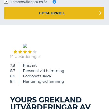
Förarens ålder 26-69 år
HITTA HYRBIL
July
30
14 Utvärderingar
7.8
Prisvärt
Mycket
6.7
Personal vid hämtning
dåligt
6.8
Fordonets skick
bemötande
8.1
Hantering vid lämning
.
Bra
bil
YOURS GREKLAND
å
UTVÄRDERINGAR AV
pris
T