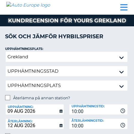
AUTO
HYRBIL
HYRA
HYRBIL
PARTNER
HJÄLP
EUROPE
HUSBIL
HYRA
KUNDRECENSION FÖR YOURS GREKLAND
HUSBIL
ON
PARTNER
SÖK OCH JÄMFÖR HYRBILSPRISER
HJÄLP
UPPHÄMTNINGSPLATS:
MIN
Återlämna
MEDLEMSINFORMATION
på
ADMINISTRERA
annan
BOKNING
station?
SVERIGE
Återlämna på annan station?
ÅTERLÄMNINGSPLATS:
UPPHÄMTNINGSTID:
UPPHÄMTNING:
10:00
ÅTERLÄMNINGSTID:
ÅTERLÄMNING:
10:00