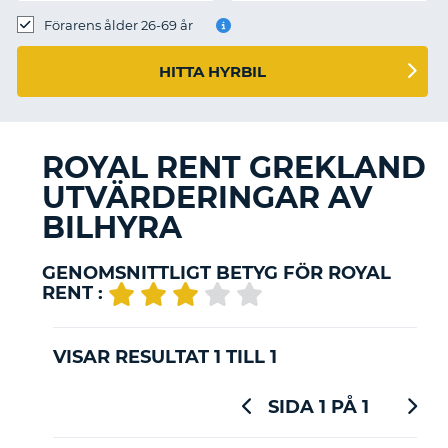
Förarens ålder 26-69 år
HITTA HYRBIL
ROYAL RENT GREKLAND
UTVÄRDERINGAR AV
BILHYRA
GENOMSNITTLIGT BETYG FÖR ROYAL
RENT :
VISAR RESULTAT 1 TILL 1
SIDA 1 PÅ 1
T