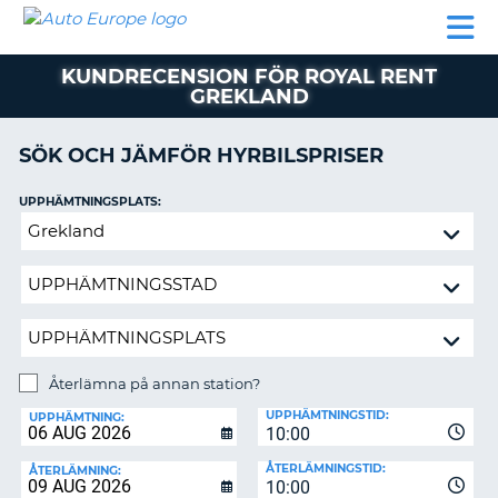
AUTO
HYRBIL
HYRA
HYRBIL
PARTNER
HJÄLP
EUROPE
HUSBIL
HYRA
KUNDRECENSION FÖR ROYAL RENT
HUSBIL
GREKLAND
ON
PARTNER
SÖK OCH JÄMFÖR HYRBILSPRISER
HJÄLP
MIN
UPPHÄMTNINGSPLATS:
MEDLEMSINFORMATION
Återlämna
ADMINISTRERA
på
BOKNING
annan
station?
SVERIGE
Återlämna på annan station?
ÅTERLÄMNINGSPLATS:
UPPHÄMTNINGSTID:
UPPHÄMTNING:
10:00
ÅTERLÄMNINGSTID:
ÅTERLÄMNING:
10:00