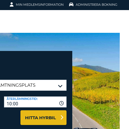
MIN MEDLEMSINFORMATION
ADMINISTRERA BOKNING
ATION
SENORD?
ÅTERLÄMNINGSTID:
10:00
H SMIDIGARE
G
HITTA HYRBIL
 KONTO