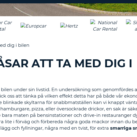
TECKEN
LÖSENORD
MINST
RESEBYRÅER & WEB
EN
LOGGA IN
STOR
BOKSTAV
ÅTERSTÄLL
LÖSENORD
MINST
d dig i bilen
EN
LITEN
CANCEL
SAR ATT TA MED DIG I
BOKSTAV
MINST
EN
SIFFRA
r i bilen under sin livstid. En undersökning som genomfördes 
MINST
ick oss att tänka på vilken effekt detta har på både vår eko
ETT
 de blinkade skyltarna för snabbmatställen kan vi knappt vän
TECKEN
 hamburgare, pizza, eller översockrade drickor, en sak är säke
te bara maten på bensinstationer och drive-in restauranger dyr
nera lite i förväg och förbereda några goda mackor innan du b
lägg och fyllningar, några med en tvist, för extra
smarriga s