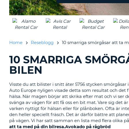
Home
Reseblogg
10 smarriga smörgåsar att ta me
10 SMARRIGA SMÖRGÅ
SÖKER
BLAND
BILEN
BLOGGINLÄGGEN.......
Visste du att bilister i snitt äter 5756 stycken smörgåsa
Auto Europe nyligen visade detta som resultat och det f
hälsa. När magen börjar att skrika efter mat och vi ser
svänga av vägen för att få oss en bit mat. Vare sig det är
varken nyttigt för hälsan eller för plånboken. Ofta är in
den heller speciellt fräsch. Det är därför bättre att pla
på vägen. Vi har satt samman en lista med flera olika på
att ta med på din bilresa.
Avokado på rågbröd