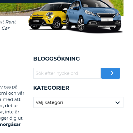
-AFFILIATES
 HÄR
BLOGGSÖKNING
av oss på
KATEGORIER
nomi och vår
ta med att
r, det är
, inte är
eger dig ut
mörgåsar