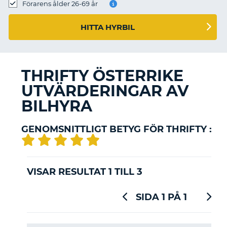
Förarens ålder 26-69 år
HITTA HYRBIL
THRIFTY ÖSTERRIKE
UTVÄRDERINGAR AV
BILHYRA
GENOMSNITTLIGT BETYG FÖR THRIFTY :
VISAR RESULTAT 1 TILL 3
SIDA 1 PÅ 1
T