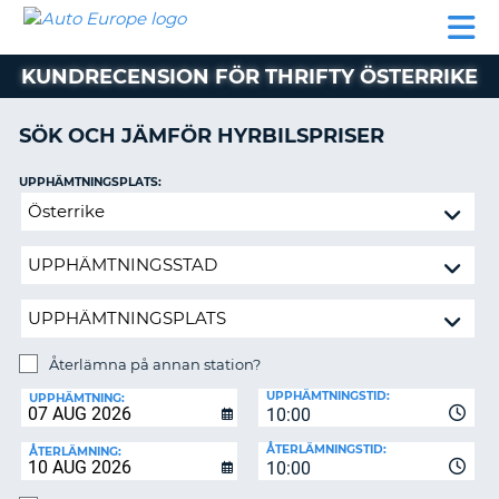
AUTO
HYRBIL
HYRA
HYRBIL
PARTNER
HJÄLP
EUROPE
HUSBIL
HYRA
KUNDRECENSION FÖR THRIFTY ÖSTERRIKE
HUSBIL
ON
PARTNER
SÖK OCH JÄMFÖR HYRBILSPRISER
HJÄLP
UPPHÄMTNINGSPLATS:
MIN
Återlämna
MEDLEMSINFORMATION
på
ADMINISTRERA
annan
BOKNING
station?
SVERIGE
Återlämna på annan station?
ÅTERLÄMNINGSPLATS:
UPPHÄMTNINGSTID:
UPPHÄMTNING:
10:00
ÅTERLÄMNINGSTID:
ÅTERLÄMNING:
10:00