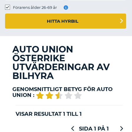
Förarens ålder 26-69 år
HITTA HYRBIL
AUTO UNION
ÖSTERRIKE
UTVÄRDERINGAR AV
BILHYRA
GENOMSNITTLIGT BETYG FÖR AUTO
UNION :
VISAR RESULTAT 1 TILL 1
SIDA 1 PÅ 1
T