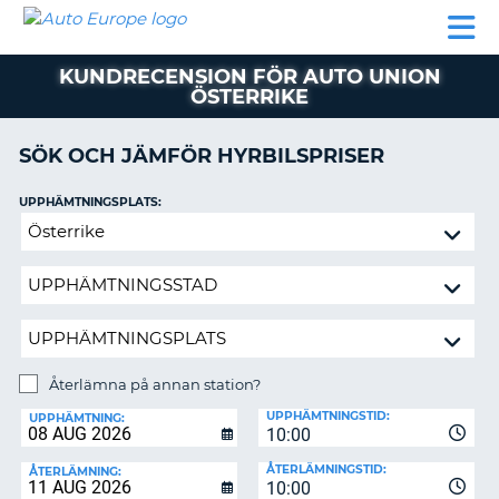
AUTO
HYRBIL
HYRA
HYRBIL
PARTNER
HJÄLP
EUROPE
HUSBIL
HYRA
KUNDRECENSION FÖR AUTO UNION
HUSBIL
ÖSTERRIKE
ON
PARTNER
SÖK OCH JÄMFÖR HYRBILSPRISER
HJÄLP
MIN
UPPHÄMTNINGSPLATS:
MEDLEMSINFORMATION
Återlämna
ADMINISTRERA
på
BOKNING
annan
station?
SVERIGE
Återlämna på annan station?
ÅTERLÄMNINGSPLATS:
UPPHÄMTNINGSTID:
UPPHÄMTNING:
10:00
ÅTERLÄMNINGSTID:
ÅTERLÄMNING:
10:00