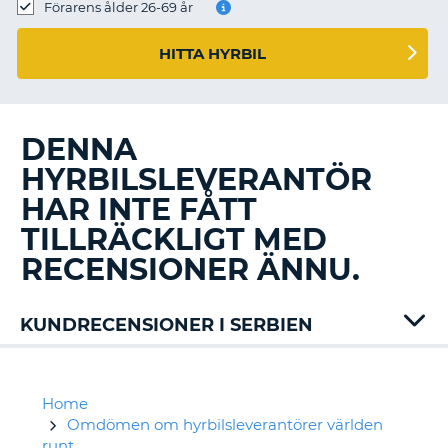
Förarens ålder 26-69 år
HITTA HYRBIL
DENNA
HYRBILSLEVERANTÖR
HAR INTE FÅTT
TILLRÄCKLIGT MED
RECENSIONER ÄNNU.
KUNDRECENSIONER I SERBIEN
Alamo
Auto
Union
Home
Avis
Omdömen om hyrbilsleverantörer världen
Carwiz
runt
T