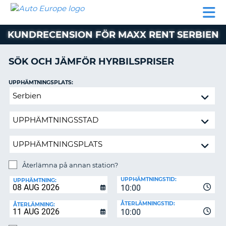
AUTO
HYRBIL
HYRA
HYRBIL
PARTNER
HJÄLP
EUROPE
HUSBIL
HYRA
KUNDRECENSION FÖR MAXX RENT SERBIEN
HUSBIL
ON
PARTNER
SÖK OCH JÄMFÖR HYRBILSPRISER
HJÄLP
UPPHÄMTNINGSPLATS:
MIN
Återlämna
MEDLEMSINFORMATION
på
ADMINISTRERA
annan
BOKNING
station?
SVERIGE
Återlämna på annan station?
ÅTERLÄMNINGSPLATS:
UPPHÄMTNINGSTID:
UPPHÄMTNING:
10:00
ÅTERLÄMNINGSTID:
ÅTERLÄMNING:
10:00