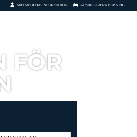
MIN MEDLEMSINFORMATION
ADMINISTRERA BOKNING
ATION
N FÖR
N
SENORD?
H SMIDIGARE
G
 KONTO