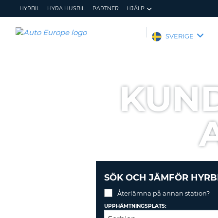
HYRBIL
HYRA HUSBIL
PARTNER
HJÄLP
AUTO
SVERIGE
EUROPE
HYRBIL
HYRA
KUND
HUSBIL
PARTNER
HJÄLP
MIN
ADMINISTRERA
MEDLEMSINFORMATION
BOKNING
SVERIGE
SÖK OCH JÄMFÖR HYRB
Återlämna på annan station?
UPPHÄMTNINGSPLATS: