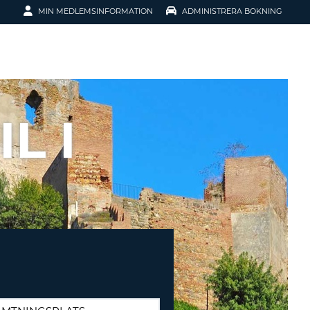
MIN MEDLEMSINFORMATION
ADMINISTRERA BOKNING
ATION
L I
SENORD?
H SMIDIGARE
G
 KONTO