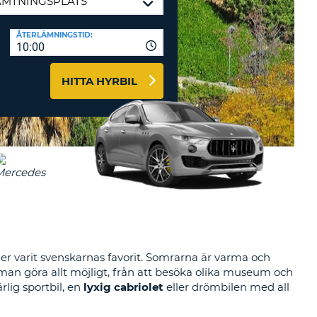
-AFFILIATES
ÅTERLÄMNINGSTID:
10:00
 HÄR
HITTA HYRBIL
r varit svenskarnas favorit. Somrarna är varma och
 man göra allt möjligt, från att besöka olika museum och
rlig sportbil, en
lyxig cabriolet
eller drömbilen med all