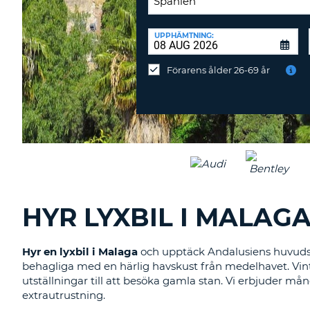
ÅTERLÄMNINGSPLATS:
UPPHÄMTNING:
Återlämna
på
Förarens ålder 26-69 år
annan
station?
HYR LYXBIL I MALAG
Hyr en lyxbil i Malaga
och upptäck Andalusiens huvudsta
behagliga med en härlig havskust från medelhavet. Vintr
utställningar till att besöka gamla stan. Vi erbjuder mån
extrautrustning.