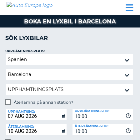
AUTO
HYRBIL
HYRA
HYRBIL
PARTNER
HJÄLP
EUROPE
HUSBIL
HYRA
BOKA EN LYXBIL I BARCELONA
HUSBIL
ON
PARTNER
SÖK LYXBILAR
HJÄLP
UPPHÄMTNINGSPLATS:
MIN
Återlämna
MEDLEMSINFORMATION
på
ADMINISTRERA
annan
BOKNING
station?
SVERIGE
Återlämna på annan station?
ÅTERLÄMNINGSPLATS:
UPPHÄMTNINGSTID:
UPPHÄMTNING:
10:00
ÅTERLÄMNINGSTID:
ÅTERLÄMNING:
10:00