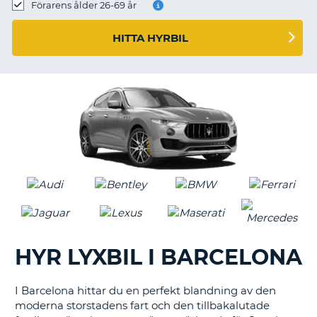
Förarens ålder 26-69 år
HITTA HYRBIL
HYR LYXBIL I BARCELONA
I Barcelona hittar du en perfekt blandning av den
moderna storstadens fart och den tillbakalutade
T