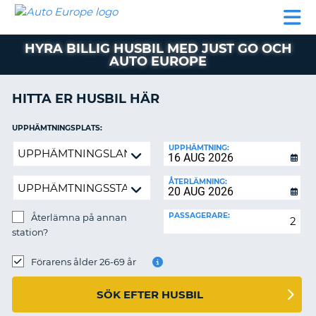
AUTO
HYRBIL
HYRA
HYRBIL
PARTNER
HJÄLP
EUROPE
HUSBIL
HYRA
HYRA BILLIG HUSBIL MED JUST GO OCH
HUSBIL
AUTO EUROPE
ON
PARTNER
HITTA ER HUSBIL HÄR
HJÄLP
MIN
UPPHÄMTNINGSPLATS:
MEDLEMSINFORMATION
Återlämna
UPPHÄMTNING:
ADMINISTRERA
på
BOKNING
annan
ÅTERLÄMNING:
station?
SVERIGE
PASSAGERARE:
Återlämna på annan
station?
ÅTERLÄMNINGSPLATS:
Förarens ålder 26-69 år
SÖK EFTER HUSBIL