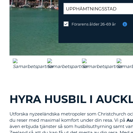
ÅTERLÄMNINGSPLATS:
Förarens ålder 26-69 år
Återlämna
på
annan
station?
HYRA HUSBIL I AUCKL
Utforska nyzeeländska metropoler som Christchurch o
du reser med maximal komfort under din resa. Vi på
Au
även erbjuda tjänster så som husbilsuthyrning samt vans 
Zeeland så att du kan få ut det mesta av din resa. Med