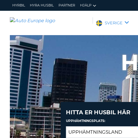
HYRBIL
HYRA HUSBIL
PARTNER
HJÄLP
AUTO
SVERIGE
EUROPE
HYRBIL
HYRA
H
HUSBIL
PARTNER
HJÄLP
MIN
ADMINISTRERA
MEDLEMSINFORMATION
BOKNING
SVERIGE
HITTA ER HUSBIL HÄR
UPPHÄMTNINGSPLATS: