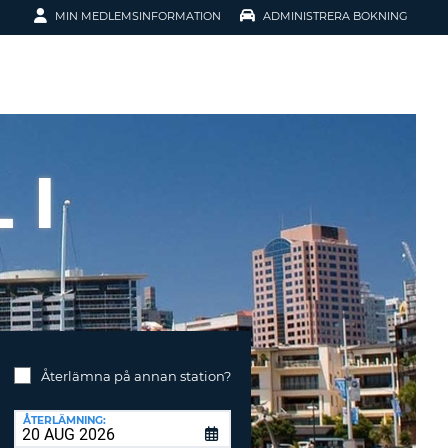
MIN MEDLEMSINFORMATION
ADMINISTRERA BOKNING
ATION
 I
SENORD?
Återlämna på annan station?
H SMIDIGARE
G
ÅTERLÄMNING:
 KONTO