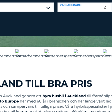
TECKEN
LÖSENORD
PASSAGERARE:
MINST
RESEBYRÅER & WEB
EN
LOGGA IN
STOR
BOKSTAV
ÅTERSTÄLL
LÖSENORD
MINST
EN
LITEN
CANCEL
BOKSTAV
MINST
EN
SIFFRA
MINST
ETT
AND TILL BRA PRIS
TECKEN
ch Auckland genom att
hyra husbil i Auckland
till förmånlig
to Europe
har med 60 år i branschen och har länge varit led
och campervans till billiga priser. Våra hyrbilsspecialister 
 en husbil kommer ni att skapa många oförglömliga minnen, 