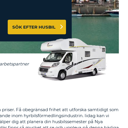
-AFFILIATES
 HÄR
SÖK EFTER HUSBIL
a priser. Få obegränsad frihet att utforska samtidigt som
ande inom hyrbilsförmedlingsindustrin. Iidag kan vi
hjälper dig att planera din husbilssemester på Nya
där finns så mycket att se och uppleva på denna härliga