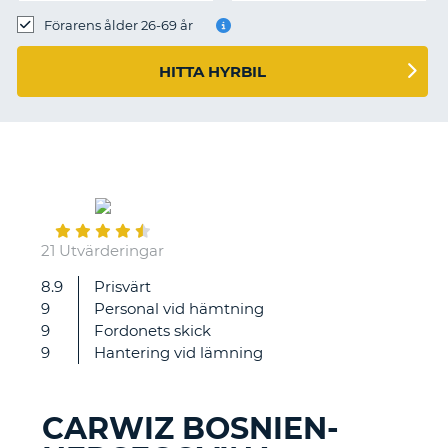
Förarens ålder 26-69 år
HITTA HYRBIL
August
11
21 Utvärderingar
8.9
Prisvärt
Varje
9
Personal vid hämtning
gång
9
Fordonets skick
när
9
Hantering vid lämning
jag
bokar
bil,
CARWIZ BOSNIEN-
bokar
T