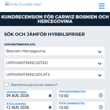
AUTO
HYRBIL
HYRA
HYRBIL
PARTNER
HJÄLP
EUROPE
HUSBIL
HYRA
KUNDRECENSION FÖR CARWIZ BOSNIEN OCH
HUSBIL
HERCEGOVINA
ON
PARTNER
SÖK OCH JÄMFÖR HYRBILSPRISER
HJÄLP
MIN
UPPHÄMTNINGSPLATS:
MEDLEMSINFORMATION
Återlämna
ADMINISTRERA
på
BOKNING
annan
station?
SVERIGE
Återlämna på annan station?
ÅTERLÄMNINGSPLATS:
UPPHÄMTNINGSTID:
UPPHÄMTNING:
10:00
ÅTERLÄMNINGSTID:
ÅTERLÄMNING:
10:00