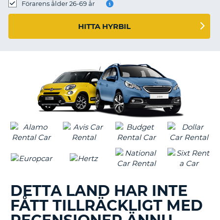
Förarens ålder 26-69 år
HITTA HYRBIL
DETTA LAND HAR INTE
FÅTT TILLRÄCKLIGT MED
T