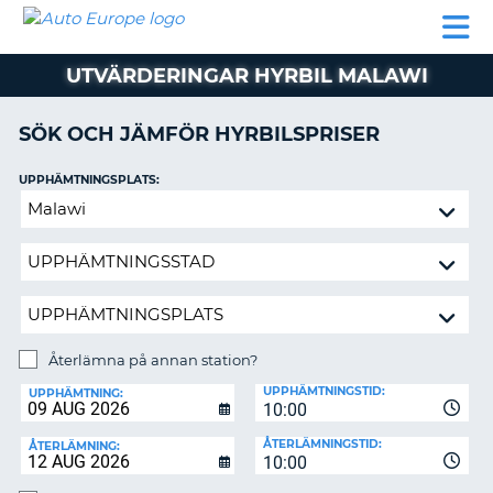
AUTO
HYRBIL
HYRA
HYRBIL
PARTNER
HJÄLP
EUROPE
HUSBIL
HYRA
UTVÄRDERINGAR HYRBIL MALAWI
HUSBIL
ON
PARTNER
SÖK OCH JÄMFÖR HYRBILSPRISER
HJÄLP
UPPHÄMTNINGSPLATS:
MIN
Återlämna
MEDLEMSINFORMATION
på
ADMINISTRERA
annan
BOKNING
station?
SVERIGE
Återlämna på annan station?
ÅTERLÄMNINGSPLATS:
UPPHÄMTNINGSTID:
UPPHÄMTNING:
10:00
ÅTERLÄMNINGSTID:
ÅTERLÄMNING:
10:00