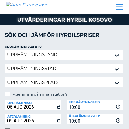
AUTO
HYRBIL
HYRA
HYRBIL
PARTNER
HJÄLP
EUROPE
HUSBIL
HYRA
UTVÄRDERINGAR HYRBIL KOSOVO
HUSBIL
ON
PARTNER
SÖK OCH JÄMFÖR HYRBILSPRISER
HJÄLP
UPPHÄMTNINGSPLATS:
MIN
Återlämna
MEDLEMSINFORMATION
på
ADMINISTRERA
annan
BOKNING
station?
SVERIGE
Återlämna på annan station?
ÅTERLÄMNINGSPLATS:
UPPHÄMTNINGSTID:
UPPHÄMTNING:
10:00
ÅTERLÄMNINGSTID:
ÅTERLÄMNING:
10:00