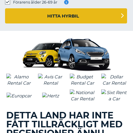
Förarens ålder 26-69 år
HITTA HYRBIL
DETTA LAND HAR INTE
FÅTT TILLRÄCKLIGT MED
T