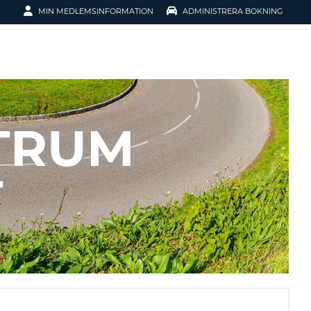
MIN MEDLEMSINFORMATION
ADMINISTRERA BOKNING
ATION
TRUM
T
SENORD?
H SMIDIGARE
G
 KONTO