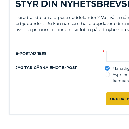
STYR DIN NYHETSBREV
Föredrar du färre e-postmeddelanden? Välj vårt måna
erbjudanden. Du kan när som helst uppdatera dina inst
avsluta prenumerationen i sidfoten på ett nyhetsbrev
E-POSTADRESS
JAG TAR GÄRNA EMOT E-POST
Månatli
Avprenum
kampanj
UPPDATE