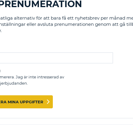
SPRENUMERATION
TECKEN
LÖSENORD
MINST
RESEBYRÅER & WEB
tliga alternativ för att bara få ett nyhetsbrev per månad m
EN
LOGGA IN
ällningar eller avsluta prenumerationen genom att gå tillbak
STOR
.
BOKSTAV
ÅTERSTÄLL
LÖSENORD
MINST
EN
LITEN
CANCEL
BOKSTAV
MINST
g
EN
erera. Jag är inte intresserad av
SIFFRA
erbjudanden.
MINST
ETT
TECKEN
RA MINA UPPGIFTER