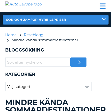
AUTO
HYRBIL
HYRA
HYRBIL
PARTNER
HJÄLP
EUROPE
HUSBIL
HYRA
HUSBIL
SÖK OCH JÄMFÖR HYRBILSPRISER
ON
PARTNER
HJÄLP
Home
Reseblogg
Mindre kända sommardestinationer
MIN
MEDLEMSINFORMATION
BLOGGSÖKNING
ADMINISTRERA
BOKNING
SVERIGE
KATEGORIER
MINDRE KÄNDA
SÖKER
BLAND
SOMMARDESTINATIONER
BLOGGINLÄGGEN.......