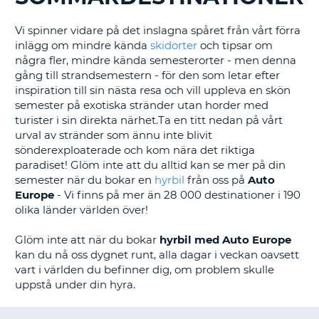
Vi spinner vidare på det inslagna spåret från vårt förra
inlägg om mindre kända
skidorter
och tipsar om
några fler, mindre kända semesterorter - men denna
gång till strandsemestern - för den som letar efter
inspiration till sin nästa resa och vill uppleva en skön
semester på exotiska stränder utan horder med
turister i sin direkta närhet.Ta en titt nedan på vårt
urval av stränder som ännu inte blivit
sönderexploaterade och kom nära det riktiga
paradiset! Glöm inte att du alltid kan se mer på din
semester när du bokar en
hyrbil
från oss på
Auto
Europe
- Vi finns på mer än 28 000 destinationer i 190
olika länder världen över!
Glöm inte att när du bokar
hyrbil med Auto Europe
kan du nå oss dygnet runt, alla dagar i veckan oavsett
vart i världen du befinner dig, om problem skulle
uppstå under din hyra.
T