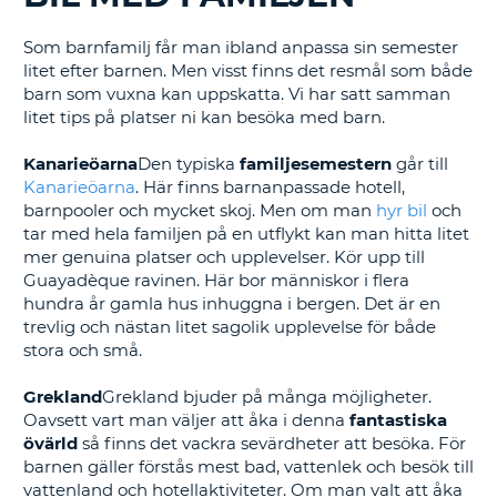
Som barnfamilj får man ibland anpassa sin semester
litet efter barnen. Men visst finns det resmål som både
barn som vuxna kan uppskatta. Vi har satt samman
litet tips på platser ni kan besöka med barn.
Kanarieöarna
Den typiska
familjesemestern
går till
Kanarieöarna
. Här finns barnanpassade hotell,
barnpooler och mycket skoj. Men om man
hyr bil
och
tar med hela familjen på en utflykt kan man hitta litet
mer genuina platser och upplevelser. Kör upp till
Guayadèque ravinen. Här bor människor i flera
hundra år gamla hus inhuggna i bergen. Det är en
trevlig och nästan litet sagolik upplevelse för både
stora och små.
Grekland
Grekland bjuder på många möjligheter.
Oavsett vart man väljer att åka i denna
fantastiska
övärld
så finns det vackra sevärdheter att besöka. För
barnen gäller förstås mest bad, vattenlek och besök till
vattenland och hotellaktiviteter. Om man valt att åka
T