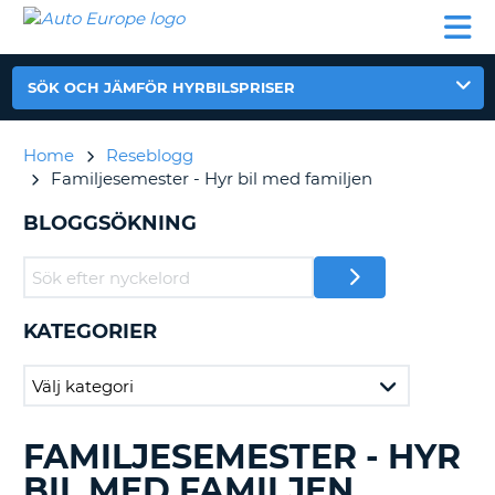
AUTO
HYRBIL
HYRA
HYRBIL
PARTNER
HJÄLP
EUROPE
HUSBIL
HYRA
HUSBIL
SÖK OCH JÄMFÖR HYRBILSPRISER
ON
PARTNER
HJÄLP
Home
Reseblogg
Familjesemester - Hyr bil med familjen
MIN
MEDLEMSINFORMATION
BLOGGSÖKNING
ADMINISTRERA
BOKNING
SVERIGE
KATEGORIER
FAMILJESEMESTER - HYR
SÖKER
BLAND
BIL MED FAMILJEN
BLOGGINLÄGGEN.......