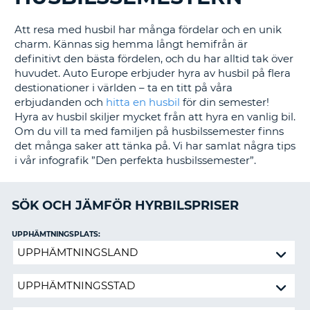
Att resa med husbil har många fördelar och en unik
charm. Kännas sig hemma långt hemifrån är
definitivt den bästa fördelen, och du har alltid tak över
huvudet. Auto Europe erbjuder hyra av husbil på flera
destionationer i världen – ta en titt på våra
erbjudanden och
hitta en husbil
för din semester!
Hyra av husbil skiljer mycket från att hyra en vanlig bil.
Om du vill ta med familjen på husbilssemester finns
det många saker att tänka på. Vi har samlat några tips
i vår infografik ”Den perfekta husbilssemester”.
SÖK OCH JÄMFÖR HYRBILSPRISER
UPPHÄMTNINGSPLATS:
Återlämna
på
annan
station?
T