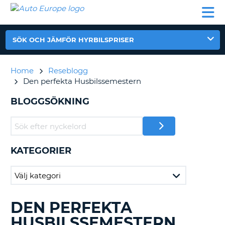
AUTO
HYRBIL
HYRA
HYRBIL
PARTNER
HJÄLP
EUROPE
HUSBIL
HYRA
HUSBIL
SÖK OCH JÄMFÖR HYRBILSPRISER
ON
PARTNER
HJÄLP
Home
Reseblogg
Den perfekta Husbilssemestern
MIN
MEDLEMSINFORMATION
BLOGGSÖKNING
ADMINISTRERA
BOKNING
SVERIGE
KATEGORIER
DEN PERFEKTA
SÖKER
BLAND
HUSBILSSEMESTERN
BLOGGINLÄGGEN.......