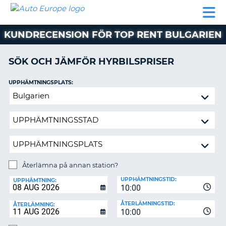
AUTO
HYRBIL
HYRA
HYRBIL
PARTNER
HJÄLP
EUROPE
HUSBIL
HYRA
KUNDRECENSION FÖR TOP RENT BULGARIEN
HUSBIL
ON
PARTNER
SÖK OCH JÄMFÖR HYRBILSPRISER
HJÄLP
UPPHÄMTNINGSPLATS:
MIN
Återlämna
MEDLEMSINFORMATION
på
ADMINISTRERA
annan
BOKNING
station?
SVERIGE
Återlämna på annan station?
ÅTERLÄMNINGSPLATS:
UPPHÄMTNINGSTID:
UPPHÄMTNING:
10:00
ÅTERLÄMNINGSTID:
ÅTERLÄMNING:
10:00