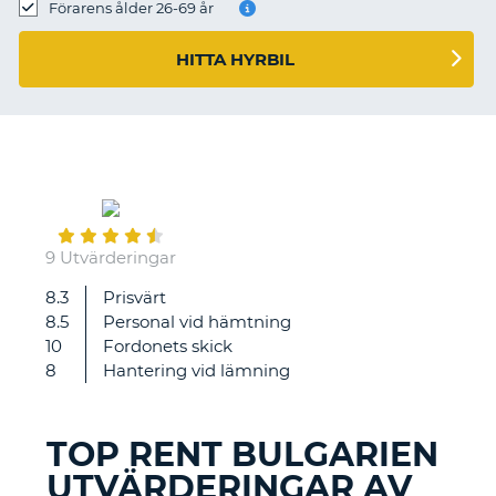
Förarens ålder 26-69 år
HITTA HYRBIL
July
22
9 Utvärderingar
8.3
Prisvärt
Bra
8.5
Personal vid hämtning
bilar
10
Fordonets skick
och
8
Hantering vid lämning
personal
TOP RENT BULGARIEN
UTVÄRDERINGAR AV
T