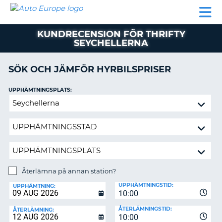
AUTO
HYRBIL
HYRA
HYRBIL
PARTNER
HJÄLP
EUROPE
HUSBIL
HYRA
KUNDRECENSION FÖR THRIFTY
HUSBIL
SEYCHELLERNA
ON
PARTNER
SÖK OCH JÄMFÖR HYRBILSPRISER
HJÄLP
MIN
UPPHÄMTNINGSPLATS:
MEDLEMSINFORMATION
Återlämna
ADMINISTRERA
på
BOKNING
annan
station?
SVERIGE
Återlämna på annan station?
ÅTERLÄMNINGSPLATS:
UPPHÄMTNINGSTID:
UPPHÄMTNING:
10:00
ÅTERLÄMNINGSTID:
ÅTERLÄMNING:
10:00