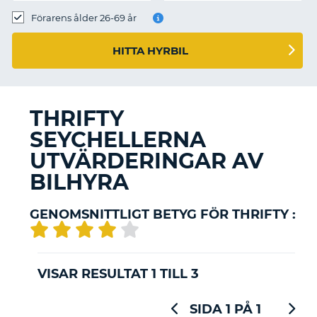
Förarens ålder 26-69 år
HITTA HYRBIL
THRIFTY
SEYCHELLERNA
UTVÄRDERINGAR AV
BILHYRA
GENOMSNITTLIGT BETYG FÖR THRIFTY :
VISAR RESULTAT 1 TILL 3
SIDA 1 PÅ 1
T