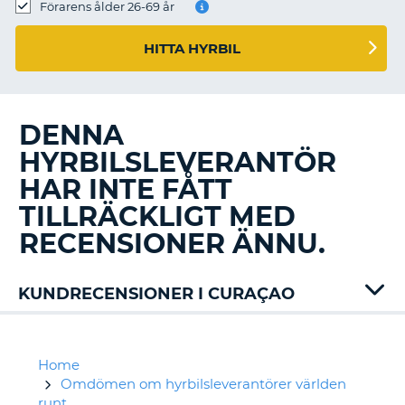
Förarens ålder 26-69 år
HITTA HYRBIL
DENNA
HYRBILSLEVERANTÖR
HAR INTE FÅTT
TILLRÄCKLIGT MED
RECENSIONER ÄNNU.
KUNDRECENSIONER I CURAÇAO
Alamo
Avis
Boric
Home
Car
Omdömen om hyrbilsleverantörer världen
Europcar
runt
T