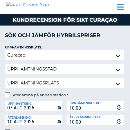
AUTO
HYRBIL
HYRA
HYRBIL
PARTNER
HJÄLP
EUROPE
HUSBIL
HYRA
KUNDRECENSION FÖR SIXT CURAÇAO
HUSBIL
ON
PARTNER
SÖK OCH JÄMFÖR HYRBILSPRISER
HJÄLP
UPPHÄMTNINGSPLATS:
MIN
Återlämna
MEDLEMSINFORMATION
på
ADMINISTRERA
annan
BOKNING
station?
SVERIGE
Återlämna på annan station?
ÅTERLÄMNINGSPLATS:
UPPHÄMTNINGSTID:
UPPHÄMTNING:
10:00
ÅTERLÄMNINGSTID:
ÅTERLÄMNING:
10:00