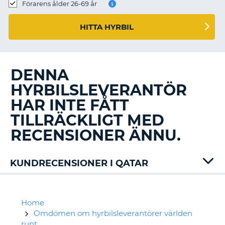
Förarens ålder 26-69 år
HITTA HYRBIL
DENNA
HYRBILSLEVERANTÖR
HAR INTE FÅTT
TILLRÄCKLIGT MED
RECENSIONER ÄNNU.
KUNDRECENSIONER I QATAR
Budget
Europcar
Home
Omdömen om hyrbilsleverantörer världen
runt
T