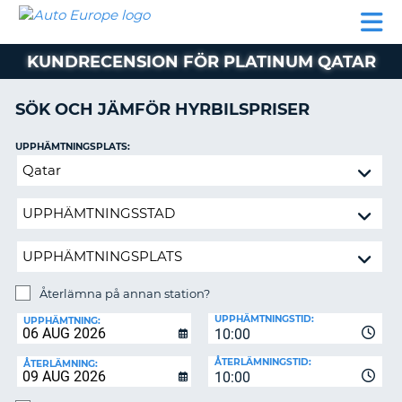
AUTO
HYRBIL
HYRA
HYRBIL
PARTNER
HJÄLP
EUROPE
HUSBIL
HYRA
KUNDRECENSION FÖR PLATINUM QATAR
HUSBIL
ON
PARTNER
SÖK OCH JÄMFÖR HYRBILSPRISER
HJÄLP
UPPHÄMTNINGSPLATS:
MIN
Återlämna
MEDLEMSINFORMATION
på
ADMINISTRERA
annan
BOKNING
station?
SVERIGE
Återlämna på annan station?
ÅTERLÄMNINGSPLATS:
UPPHÄMTNINGSTID:
UPPHÄMTNING:
10:00
ÅTERLÄMNINGSTID:
ÅTERLÄMNING:
10:00