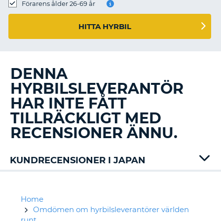
Förarens ålder 26-69 år
HITTA HYRBIL
DENNA
HYRBILSLEVERANTÖR
HAR INTE FÅTT
TILLRÄCKLIGT MED
RECENSIONER ÄNNU.
KUNDRECENSIONER I JAPAN
Alamo
Europcar
Nissan
Home
Omdömen om hyrbilsleverantörer världen
runt
T