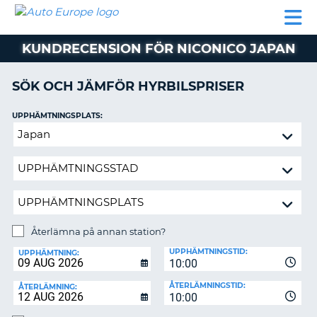
AUTO
HYRBIL
HYRA
HYRBIL
PARTNER
HJÄLP
EUROPE
HUSBIL
HYRA
KUNDRECENSION FÖR NICONICO JAPAN
HUSBIL
ON
PARTNER
SÖK OCH JÄMFÖR HYRBILSPRISER
HJÄLP
UPPHÄMTNINGSPLATS:
MIN
Återlämna
MEDLEMSINFORMATION
på
ADMINISTRERA
annan
BOKNING
station?
SVERIGE
Återlämna på annan station?
ÅTERLÄMNINGSPLATS:
UPPHÄMTNINGSTID:
UPPHÄMTNING:
10:00
ÅTERLÄMNINGSTID:
ÅTERLÄMNING:
10:00