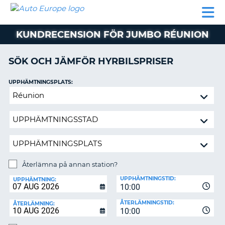
AUTO
HYRBIL
HYRA
HYRBIL
PARTNER
HJÄLP
EUROPE
HUSBIL
HYRA
KUNDRECENSION FÖR JUMBO RÉUNION
HUSBIL
ON
PARTNER
SÖK OCH JÄMFÖR HYRBILSPRISER
HJÄLP
UPPHÄMTNINGSPLATS:
MIN
Återlämna
MEDLEMSINFORMATION
på
ADMINISTRERA
annan
BOKNING
station?
SVERIGE
Återlämna på annan station?
ÅTERLÄMNINGSPLATS:
UPPHÄMTNINGSTID:
UPPHÄMTNING:
10:00
ÅTERLÄMNINGSTID:
ÅTERLÄMNING:
10:00