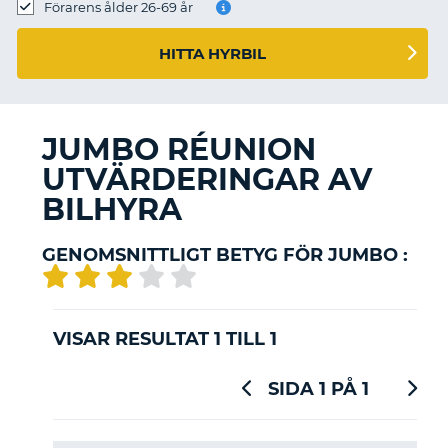
Förarens ålder 26-69 år
HITTA HYRBIL
JUMBO RÉUNION
UTVÄRDERINGAR AV
BILHYRA
GENOMSNITTLIGT BETYG FÖR JUMBO :
VISAR RESULTAT 1 TILL 1
SIDA 1 PÅ 1
T