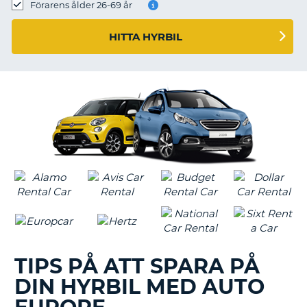
Förarens ålder 26-69 år
HITTA HYRBIL
TIPS PÅ ATT SPARA PÅ
DIN HYRBIL MED AUTO
T