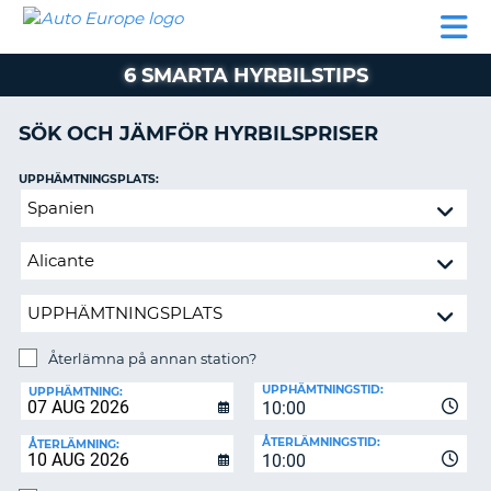
AUTO
HYRBIL
HYRA
HYRBIL
PARTNER
HJÄLP
EUROPE
HUSBIL
HYRA
6 SMARTA HYRBILSTIPS
HUSBIL
ON
PARTNER
SÖK OCH JÄMFÖR HYRBILSPRISER
HJÄLP
UPPHÄMTNINGSPLATS:
MIN
Återlämna
MEDLEMSINFORMATION
på
ADMINISTRERA
annan
BOKNING
station?
SVERIGE
Återlämna på annan station?
ÅTERLÄMNINGSPLATS:
UPPHÄMTNINGSTID:
UPPHÄMTNING:
10:00
ÅTERLÄMNINGSTID:
ÅTERLÄMNING:
10:00