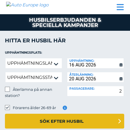
AUTO
HYRBIL
HYRA
HYRBIL
PARTNER
HJÄLP
EUROPE
HUSBIL
HYRA
HUSBILSERBJUDANDEN &
HUSBIL
SPECIELLA KAMPANJER
ON
PARTNER
HITTA ER HUSBIL HÄR
HJÄLP
MIN
UPPHÄMTNINGSPLATS:
MEDLEMSINFORMATION
Återlämna
UPPHÄMTNING:
ADMINISTRERA
på
BOKNING
annan
ÅTERLÄMNING:
station?
SVERIGE
PASSAGERARE:
Återlämna på annan
station?
ÅTERLÄMNINGSPLATS:
Förarens ålder 26-69 år
SÖK EFTER HUSBIL