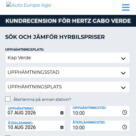
AUTO
HYRBIL
HYRA
HYRBIL
PARTNER
HJÄLP
EUROPE
HUSBIL
HYRA
KUNDRECENSION FÖR HERTZ CABO VERDE
HUSBIL
ON
PARTNER
SÖK OCH JÄMFÖR HYRBILSPRISER
HJÄLP
UPPHÄMTNINGSPLATS:
MIN
Återlämna
MEDLEMSINFORMATION
på
ADMINISTRERA
annan
BOKNING
station?
SVERIGE
Återlämna på annan station?
ÅTERLÄMNINGSPLATS:
UPPHÄMTNINGSTID:
UPPHÄMTNING:
10:00
ÅTERLÄMNINGSTID:
ÅTERLÄMNING:
10:00