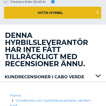
Förarens ålder 26-69 år
HITTA HYRBIL
DENNA
HYRBILSLEVERANTÖR
HAR INTE FÅTT
TILLRÄCKLIGT MED
RECENSIONER ÄNNU.
KUNDRECENSIONER I CABO VERDE
Home
Omdömen om hyrbilsleverantörer världen
runt
T