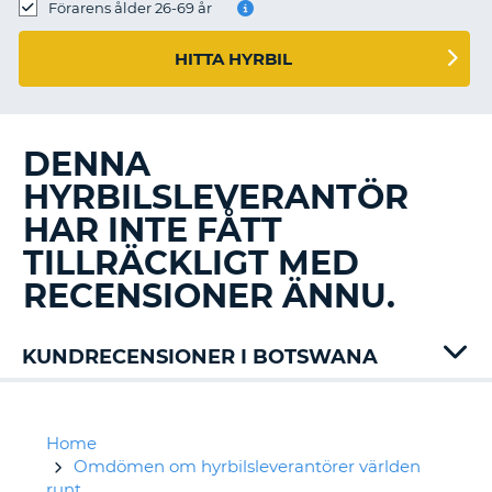
Förarens ålder 26-69 år
HITTA HYRBIL
DENNA
HYRBILSLEVERANTÖR
HAR INTE FÅTT
TILLRÄCKLIGT MED
RECENSIONER ÄNNU.
KUNDRECENSIONER I BOTSWANA
Avis
Home
Omdömen om hyrbilsleverantörer världen
runt
T