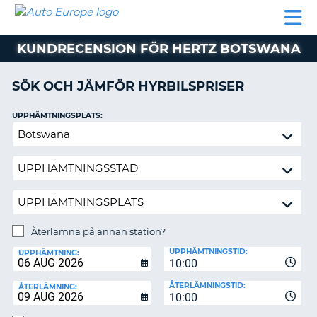
AUTO
HYRBIL
HYRA
HYRBIL
PARTNER
HJÄLP
EUROPE
HUSBIL
HYRA
KUNDRECENSION FÖR HERTZ BOTSWANA
HUSBIL
ON
PARTNER
SÖK OCH JÄMFÖR HYRBILSPRISER
HJÄLP
UPPHÄMTNINGSPLATS:
MIN
Återlämna
MEDLEMSINFORMATION
på
ADMINISTRERA
annan
BOKNING
station?
SVERIGE
Återlämna på annan station?
ÅTERLÄMNINGSPLATS:
UPPHÄMTNINGSTID:
UPPHÄMTNING:
10:00
ÅTERLÄMNINGSTID:
ÅTERLÄMNING:
10:00