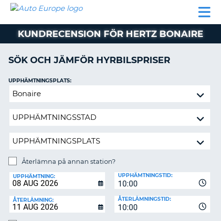
AUTO
HYRBIL
HYRA
HYRBIL
PARTNER
HJÄLP
EUROPE
HUSBIL
HYRA
KUNDRECENSION FÖR HERTZ BONAIRE
HUSBIL
ON
PARTNER
SÖK OCH JÄMFÖR HYRBILSPRISER
HJÄLP
UPPHÄMTNINGSPLATS:
MIN
Återlämna
MEDLEMSINFORMATION
på
ADMINISTRERA
annan
BOKNING
station?
SVERIGE
Återlämna på annan station?
ÅTERLÄMNINGSPLATS:
UPPHÄMTNINGSTID:
UPPHÄMTNING:
10:00
ÅTERLÄMNINGSTID:
ÅTERLÄMNING:
10:00