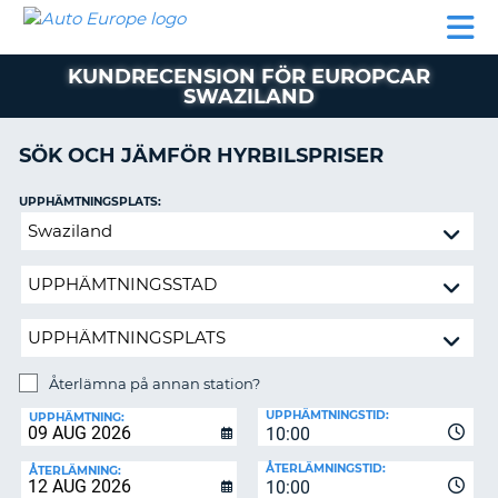
AUTO
HYRBIL
HYRA
HYRBIL
PARTNER
HJÄLP
EUROPE
HUSBIL
HYRA
KUNDRECENSION FÖR EUROPCAR
HUSBIL
SWAZILAND
ON
PARTNER
SÖK OCH JÄMFÖR HYRBILSPRISER
HJÄLP
MIN
UPPHÄMTNINGSPLATS:
MEDLEMSINFORMATION
Återlämna
ADMINISTRERA
på
BOKNING
annan
station?
SVERIGE
Återlämna på annan station?
ÅTERLÄMNINGSPLATS:
UPPHÄMTNINGSTID:
UPPHÄMTNING:
10:00
ÅTERLÄMNINGSTID:
ÅTERLÄMNING:
10:00