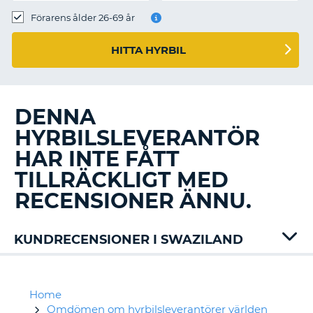
Förarens ålder 26-69 år
HITTA HYRBIL
DENNA
HYRBILSLEVERANTÖR
HAR INTE FÅTT
TILLRÄCKLIGT MED
RECENSIONER ÄNNU.
KUNDRECENSIONER I SWAZILAND
Home
Omdömen om hyrbilsleverantörer världen
T