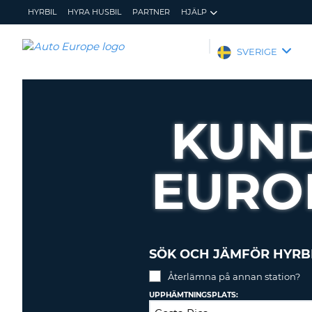
HYRBIL
HYRA HUSBIL
PARTNER
HJÄLP
AUTO
SVERIGE
EUROPE
HYRBIL
HYRA
KUND
HUSBIL
PARTNER
EURO
HJÄLP
MIN
ADMINISTRERA
MEDLEMSINFORMATION
BOKNING
SVERIGE
SÖK OCH JÄMFÖR HYRB
Återlämna på annan station?
UPPHÄMTNINGSPLATS: