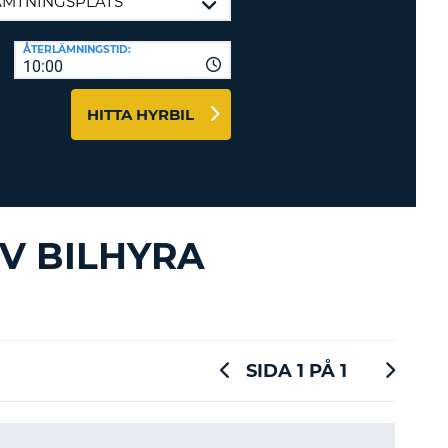
-AFFILIATES
ÅTERLÄMNINGSTID:
10:00
 HÄR
HITTA HYRBIL
V BILHYRA
SIDA 1 PÅ 1