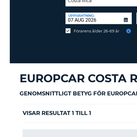
ÅTERLÄMNINGSPLATS:
UPPHÄMTNING:
Återlämna
på
Förarens ålder 26-69 år
annan
station?
EUROPCAR COSTA R
GENOMSNITTLIGT BETYG FÖR EUROPCA
VISAR RESULTAT 1 TILL 1