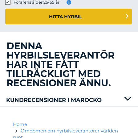
Förarens ålder 26-69 år
HITTA HYRBIL
DENNA
HYRBILSLEVERANTÖR
HAR INTE FÅTT
TILLRÄCKLIGT MED
RECENSIONER ÄNNU.
KUNDRECENSIONER I MAROCKO
Auto
Union
Dollar
Home
Europcar
Omdömen om hyrbilsleverantörer världen
Hertz
runt
T