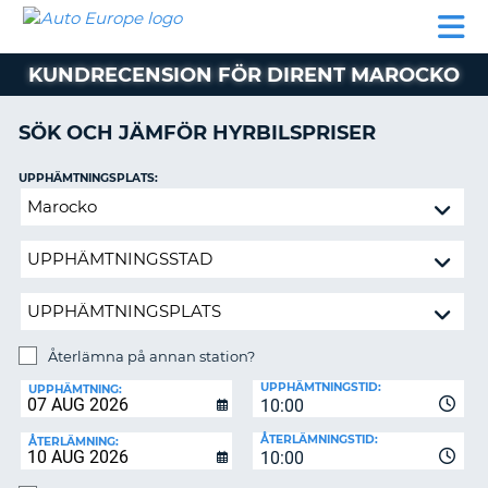
AUTO
HYRBIL
HYRA
HYRBIL
PARTNER
HJÄLP
EUROPE
HUSBIL
HYRA
KUNDRECENSION FÖR DIRENT MAROCKO
HUSBIL
ON
PARTNER
SÖK OCH JÄMFÖR HYRBILSPRISER
HJÄLP
UPPHÄMTNINGSPLATS:
MIN
Återlämna
MEDLEMSINFORMATION
på
ADMINISTRERA
annan
BOKNING
station?
SVERIGE
Återlämna på annan station?
ÅTERLÄMNINGSPLATS:
UPPHÄMTNINGSTID:
UPPHÄMTNING:
10:00
ÅTERLÄMNINGSTID:
ÅTERLÄMNING:
10:00