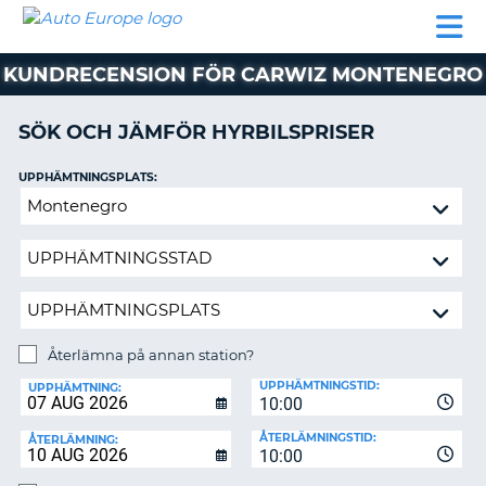
AUTO
HYRBIL
HYRA
HYRBIL
PARTNER
HJÄLP
EUROPE
HUSBIL
HYRA
KUNDRECENSION FÖR CARWIZ MONTENEGRO
HUSBIL
ON
PARTNER
SÖK OCH JÄMFÖR HYRBILSPRISER
HJÄLP
UPPHÄMTNINGSPLATS:
MIN
Återlämna
MEDLEMSINFORMATION
på
ADMINISTRERA
annan
BOKNING
station?
SVERIGE
Återlämna på annan station?
ÅTERLÄMNINGSPLATS:
UPPHÄMTNINGSTID:
UPPHÄMTNING:
10:00
ÅTERLÄMNINGSTID:
ÅTERLÄMNING:
10:00