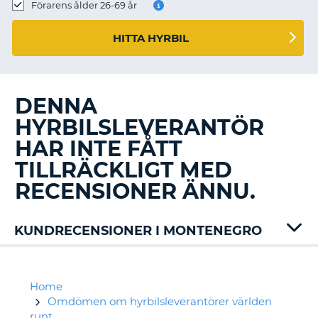
Förarens ålder 26-69 år
HITTA HYRBIL
DENNA
HYRBILSLEVERANTÖR
HAR INTE FÅTT
TILLRÄCKLIGT MED
RECENSIONER ÄNNU.
KUNDRECENSIONER I MONTENEGRO
Alamo
Avis
Enterprise
Home
Green
Omdömen om hyrbilsleverantörer världen
Motion
runt
T