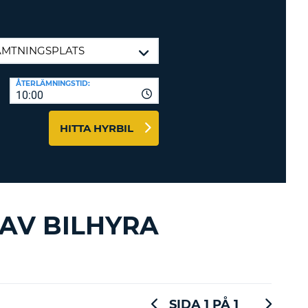
-AFFILIATES
 HÄR
ÅTERLÄMNINGSTID:
10:00
HITTA HYRBIL
AV BILHYRA
SIDA 1 PÅ 1