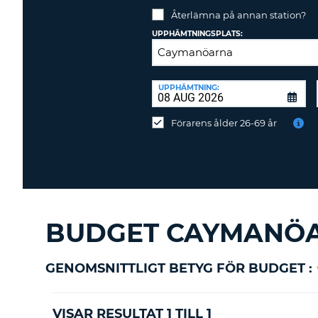
Återlämna på annan station?
UPPHÄMTNINGSPLATS:
ÅTERLÄMNINGSPLATS:
UPPHÄMTNING:
Återlämna
på
Förarens ålder 26-69 år
annan
station?
BUDGET CAYMANÖA
GENOMSNITTLIGT BETYG FÖR BUDGET :
VISAR RESULTAT 1 TILL 1