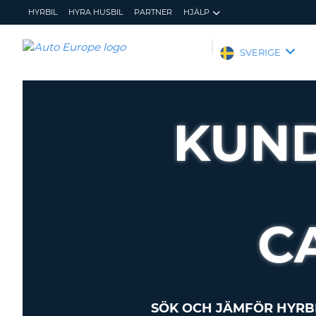
HYRBIL
HYRA HUSBIL
PARTNER
HJÄLP
AUTO
SVERIGE
EUROPE
HYRBIL
HYRA
KUND
HUSBIL
PARTNER
HJÄLP
MIN
ADMINISTRERA
MEDLEMSINFORMATION
BOKNING
C
SVERIGE
SÖK OCH JÄMFÖR HYRB