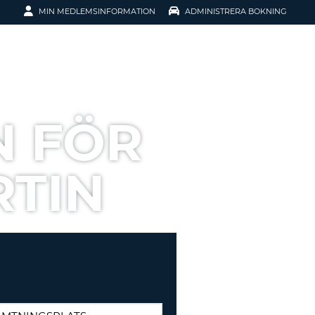
MIN MEDLEMSINFORMATION
ADMINISTRERA BOKNING
ATION
N FÖR
RTIN
SENORD?
H SMIDIGARE
G
 KONTO