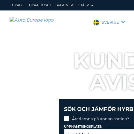
HYRBIL
HYRA HUSBIL
PARTNER
HJÄLP
AUTO
SVERIGE
EUROPE
HYRBIL
HYRA
KUND
HUSBIL
PARTNER
AVI
HJÄLP
MIN
ADMINISTRERA
MEDLEMSINFORMATION
BOKNING
SVERIGE
SÖK OCH JÄMFÖR HYRB
Återlämna på annan station?
UPPHÄMTNINGSPLATS: