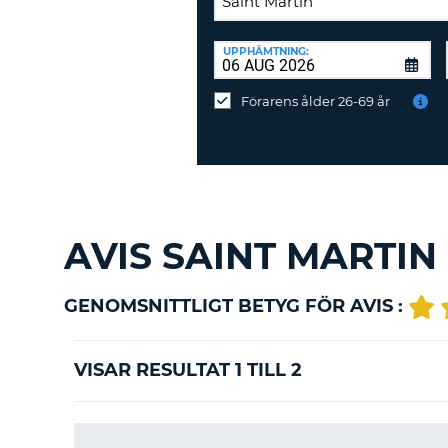
ÅTERLÄMNINGSPLATS:
UPPHÄMTNING:
Återlämna
på
Förarens ålder 26-69 år
annan
station?
AVIS SAINT MARTI
GENOMSNITTLIGT BETYG FÖR AVIS :
VISAR RESULTAT 1 TILL 2