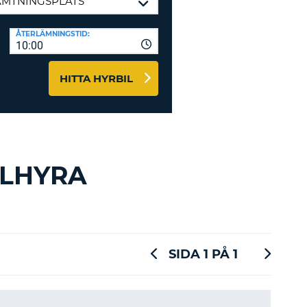
-AFFILIATES
ÅTERLÄMNINGSTID:
10:00
 HÄR
HITTA HYRBIL
ILHYRA
SIDA 1 PÅ 1