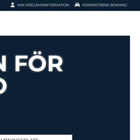
MIN MEDLEMSINFORMATION
ADMINISTRERA BOKNING
ATION
N FÖR
O
SENORD?
H SMIDIGARE
G
 KONTO