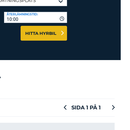
-AFFILIATES
ÅTERLÄMNINGSTID:
10:00
 HÄR
HITTA HYRBIL
A
SIDA 1 PÅ 1