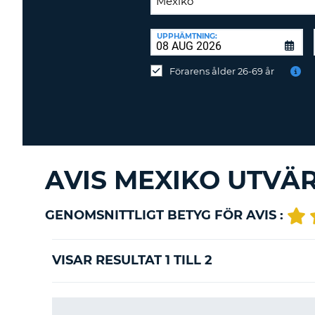
ÅTERLÄMNINGSPLATS:
UPPHÄMTNING:
Återlämna
på
Förarens ålder 26-69 år
annan
station?
AVIS MEXIKO UTVÄ
GENOMSNITTLIGT BETYG FÖR AVIS :
VISAR RESULTAT 1 TILL 2