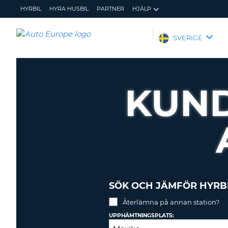
HYRBIL
HYRA HUSBIL
PARTNER
HJÄLP
AUTO
SVERIGE
EUROPE
HYRBIL
HYRA
KUND
HUSBIL
PARTNER
HJÄLP
MIN
ADMINISTRERA
MEDLEMSINFORMATION
BOKNING
SVERIGE
SÖK OCH JÄMFÖR HYRB
Återlämna på annan station?
UPPHÄMTNINGSPLATS: