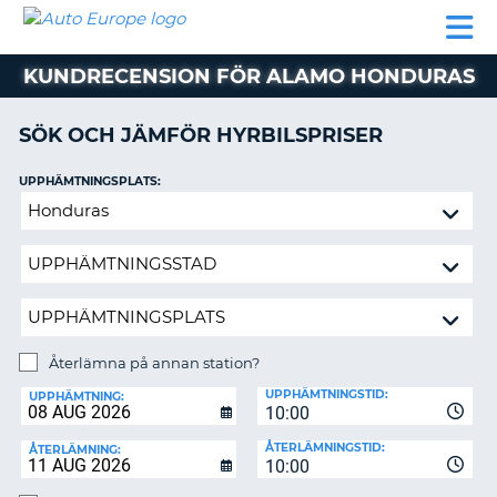
AUTO
HYRBIL
HYRA
HYRBIL
PARTNER
HJÄLP
EUROPE
HUSBIL
HYRA
KUNDRECENSION FÖR ALAMO HONDURAS
HUSBIL
ON
PARTNER
SÖK OCH JÄMFÖR HYRBILSPRISER
HJÄLP
UPPHÄMTNINGSPLATS:
MIN
Återlämna
MEDLEMSINFORMATION
på
ADMINISTRERA
annan
BOKNING
station?
SVERIGE
Återlämna på annan station?
ÅTERLÄMNINGSPLATS:
UPPHÄMTNINGSTID:
UPPHÄMTNING:
10:00
ÅTERLÄMNINGSTID:
ÅTERLÄMNING:
10:00