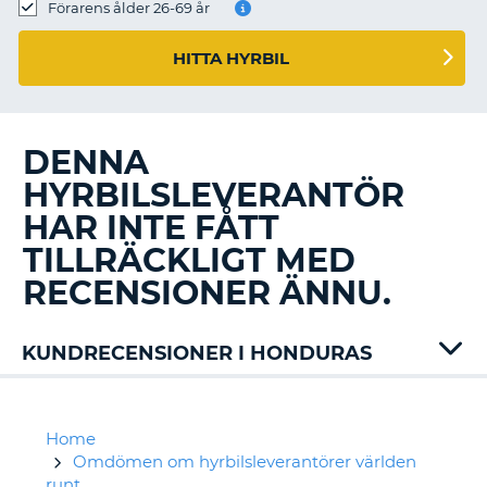
Förarens ålder 26-69 år
HITTA HYRBIL
DENNA
HYRBILSLEVERANTÖR
HAR INTE FÅTT
TILLRÄCKLIGT MED
RECENSIONER ÄNNU.
KUNDRECENSIONER I HONDURAS
Home
Omdömen om hyrbilsleverantörer världen
runt
T