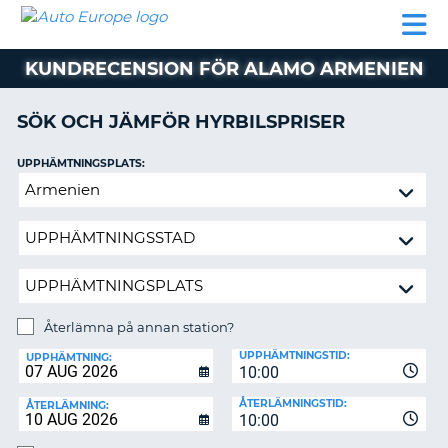
AUTO
HYRBIL
HYRA
HYRBIL
PARTNER
HJÄLP
EUROPE
HUSBIL
HYRA
KUNDRECENSION FÖR ALAMO ARMENIEN
HUSBIL
ON
PARTNER
SÖK OCH JÄMFÖR HYRBILSPRISER
HJÄLP
UPPHÄMTNINGSPLATS:
MIN
Återlämna
MEDLEMSINFORMATION
på
ADMINISTRERA
annan
BOKNING
station?
SVERIGE
Återlämna på annan station?
ÅTERLÄMNINGSPLATS:
UPPHÄMTNINGSTID:
UPPHÄMTNING:
10:00
ÅTERLÄMNINGSTID:
ÅTERLÄMNING:
10:00