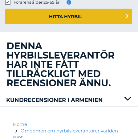
Förarens ålder 26-69 år
HITTA HYRBIL
DENNA
HYRBILSLEVERANTÖR
HAR INTE FÅTT
TILLRÄCKLIGT MED
RECENSIONER ÄNNU.
KUNDRECENSIONER I ARMENIEN
Home
Omdömen om hyrbilsleverantörer världen
runt
T