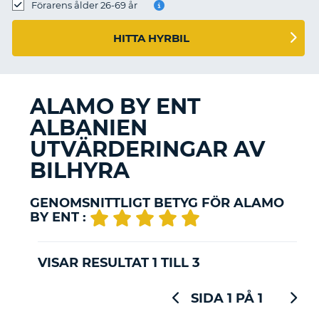
Förarens ålder 26-69 år
HITTA HYRBIL
ALAMO BY ENT
ALBANIEN
UTVÄRDERINGAR AV
BILHYRA
GENOMSNITTLIGT BETYG FÖR ALAMO
BY ENT :
VISAR RESULTAT 1 TILL 3
SIDA 1 PÅ 1
T