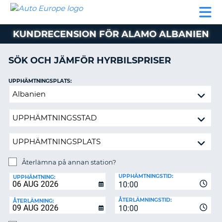
AUTO
HYRBIL
HYRA
HYRBIL
PARTNER
HJÄLP
EUROPE
HUSBIL
HYRA
KUNDRECENSION FÖR ALAMO ALBANIEN
HUSBIL
ON
PARTNER
SÖK OCH JÄMFÖR HYRBILSPRISER
HJÄLP
UPPHÄMTNINGSPLATS:
MIN
Återlämna
MEDLEMSINFORMATION
på
ADMINISTRERA
annan
BOKNING
station?
SVERIGE
Återlämna på annan station?
ÅTERLÄMNINGSPLATS:
UPPHÄMTNINGSTID:
UPPHÄMTNING:
10:00
ÅTERLÄMNINGSTID:
ÅTERLÄMNING:
10:00