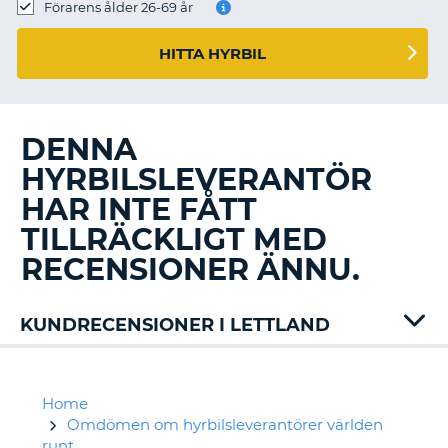
Förarens ålder 26-69 år
HITTA HYRBIL
DENNA
HYRBILSLEVERANTÖR
HAR INTE FÅTT
TILLRÄCKLIGT MED
RECENSIONER ÄNNU.
KUNDRECENSIONER I LETTLAND
Budget
Green
Motion
Home
Keddy
Omdömen om hyrbilsleverantörer världen
Thrifty
runt
T