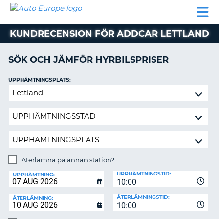
AUTO
HYRBIL
HYRA
HYRBIL
PARTNER
HJÄLP
EUROPE
HUSBIL
HYRA
KUNDRECENSION FÖR ADDCAR LETTLAND
HUSBIL
ON
PARTNER
SÖK OCH JÄMFÖR HYRBILSPRISER
HJÄLP
UPPHÄMTNINGSPLATS:
MIN
Återlämna
MEDLEMSINFORMATION
på
ADMINISTRERA
annan
BOKNING
station?
SVERIGE
Återlämna på annan station?
ÅTERLÄMNINGSPLATS:
UPPHÄMTNINGSTID:
UPPHÄMTNING:
10:00
ÅTERLÄMNINGSTID:
ÅTERLÄMNING:
10:00